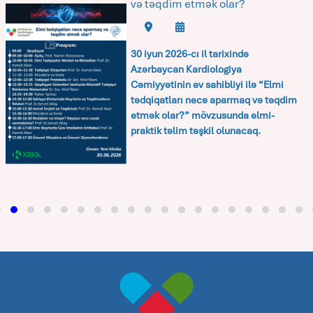
və təqdim etmək olar?
30 iyun 2026-cı il tarixində
Azərbaycan Kardiologiya
Cəmiyyətinin ev sahibliyi ilə
“Elmi
tədqiqatları necə aparmaq və təqdim
etmək olar?”
mövzusunda elmi-
praktik təlim təşkil olunacaq.