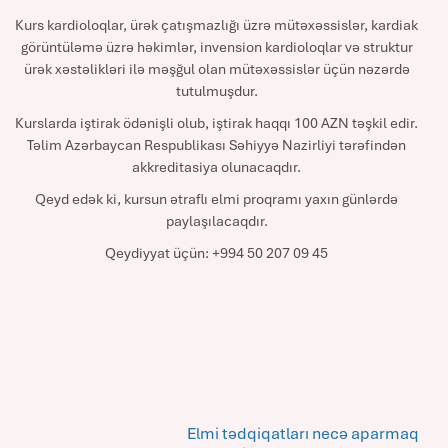
Kurs kardioloqlar, ürək çatışmazlığı üzrə mütəxəssislər, kardiak
görüntüləmə üzrə həkimlər, invension kardioloqlar və struktur
ürək xəstəlikləri ilə məşğul olan mütəxəssislər üçün nəzərdə
tutulmuşdur.
Kurslarda iştirak ödənişli olub, iştirak haqqı 100 AZN təşkil edir.
Təlim Azərbaycan Respublikası Səhiyyə Nazirliyi tərəfindən
akkreditasiya olunacaqdır.
Qeyd edək ki, kursun ətraflı elmi proqramı yaxın günlərdə
paylaşılacaqdır.
Qeydiyyat üçün: +994 50 207 09 45
Elmi tədqiqatları necə aparmaq