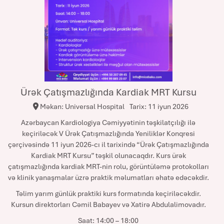
Ürək Çatışmazlığında Kardiak MRT Kursu
Məkan: Universal Hospital
Tarix: 11 iyun 2026
Azərbaycan Kardiologiya Cəmiyyətinin təşkilatçılığı ilə
keçiriləcək V Ürək Çatışmazlığında Yeniliklər Konqresi
çərçivəsində 11 iyun 2026-cı il tarixində “Ürək Çatışmazlığında
Kardiak MRT Kursu” təşkil olunacaqdır. Kurs ürək
çatışmazlığında kardiak MRT-nin rolu, görüntüləmə protokolları
və klinik yanaşmalar üzrə praktik məlumatları əhatə edəcəkdir.
Təlim yarım günlük praktiki kurs formatında keçiriləcəkdir.
Kursun direktorları Cəmil Babayev və Xatirə Abdulalimovadır.
Saat: 14:00 – 18:00