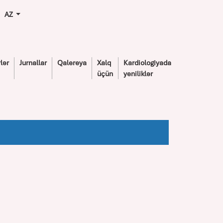
AZ
lər
Jurnallar
Qalereya
Xalq
Kardiologiyada
üçün
yeniliklər