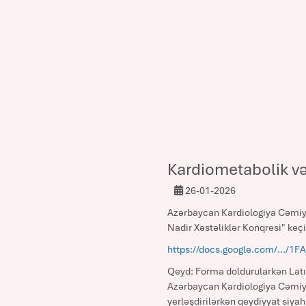
Kardiometabolik və
26-01-2026
Azərbaycan Kardiologiya Cəmiyyət
Nadir Xəstəliklər Konqresi" keçi
https://docs.google.com/.../1F
Qeyd: Forma doldurularkən Latın
Azərbaycan Kardiologiya Cəmiyyə
yerləşdirilərkən qeydiyyat siyah