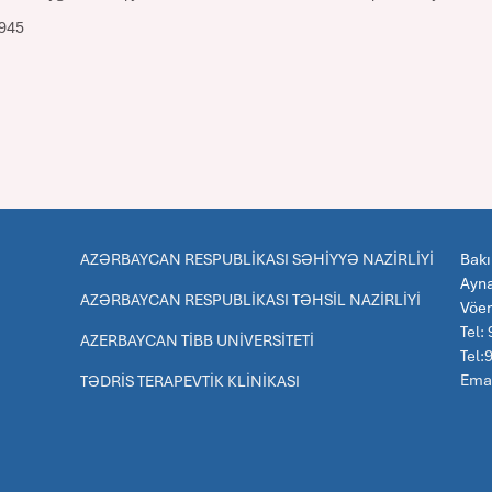
0945
AZƏRBAYCAN RESPUBLİKASI SƏHİYYƏ NAZİRLİYİ
Bakı
Ayna
AZƏRBAYCAN RESPUBLİKASI TƏHSİL NAZİRLİYİ
Vöe
Tel:
AZERBAYCAN TİBB UNİVERSİTETİ
Tel
Emai
TƏDRİS TERAPEVTİK KLİNİKASI