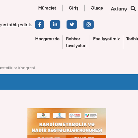
Müraciət
Giriş
Əlaqə
Axtarış
çün tətbiq edirik.
Haqqımızda
Rəhbər
Fəaliyyətimiz
Tədbir
tövsiyələri
əstəliklər Konqresi