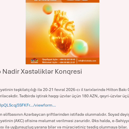
 Nadir Xəstəliklər Konqresi
inin təşkilatçılığı ilə 20-21 fevral 2026-cı il tarixlərində Hilton Bak
riləcəkdir. Tədbirdə iştirak haqqı üzvlər üçün 180 AZN, qeyri-üzvlər üçü
AIpQLScqj5SFKFr.../viewform...
 əlifbasının Azərbaycan şriftlərindən istifadə olunmalıdır. Soyad dəyiş
tinin (AKC) ofisinə məlumat verilməsi zəruridir. Əks halda, e-Səhiyyə
ısı ilə uyğunsuzluq yarana bilər və müraciətiniz təsdiq olunmaya bilər.