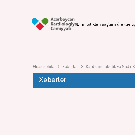
Elmi bilikləri sağlam ürəklər ü
Əsas səhifə
Xəbərlər
Kardiometabolik və Nadir X
Xəbərlər