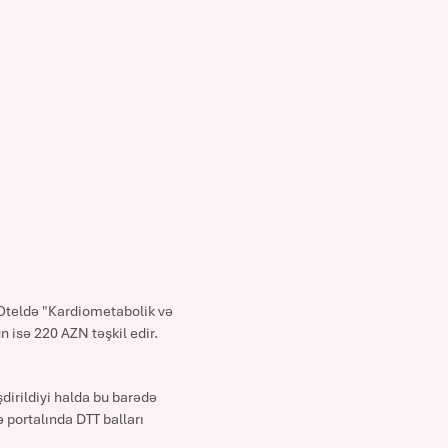
ı Oteldə "Kardiometabolik və
n isə 220 AZN təşkil edir.
dirildiyi halda bu barədə
 portalında DTT balları