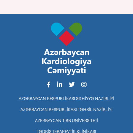
AZƏRBAYCAN RESPUBLİKASI SƏHİYYƏ NAZİRLİYİ
AZƏRBAYCAN RESPUBLİKASI TƏHSİL NAZİRLİYİ
AZERBAYCAN TİBB UNİVERSİTETİ
TƏDRİS TERAPEVTİK KLİNİKASI