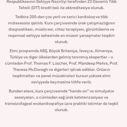
Respublikasının Səhiyyə Nazirliyi tərəfindən 23 Davamlı Tibb
Təhsili (DTT) kredit balı ilə akkreditasiya olunub.
Tədbirə 200-dən çox yerli və xarici kardioloq və tibb
mütəxəssisi qatılıb. Kurs çərçivəsində ürək çatışmazlığının
diaqnostikası, müalicəsi, cihaz terapiyası, görüntüləmə və
rəqəmsal səhiyyə sahəsində ən müasir yanaşmalar təqdim
olunub.
Elmi proqramda ABŞ, Böyük Britaniya, İsveçrə, Almaniya,
Türkiyə və digər ölkələrdən gəlmiş tanınmış ekspertlər – o
cümlədən Prof. Thomas F. Lüscher, Prof. Mandeep Mehra, Prof.
Theresa McDonagh və digərləri iştirak ediblər. Onların
təqdimatları və panel müzakirələri kursun yüksək elmi
səviyyədə keçməsinə töhfə verib.
Bundan əlavə, kurs çərçivəsində “hands-on” və simulyator
sessiyaları, o cümlədən sağ ürək kateterizasiyası və
transözofageal exokardioqrafiya üzrə praktiki təlimlər də təşkil
olunub.