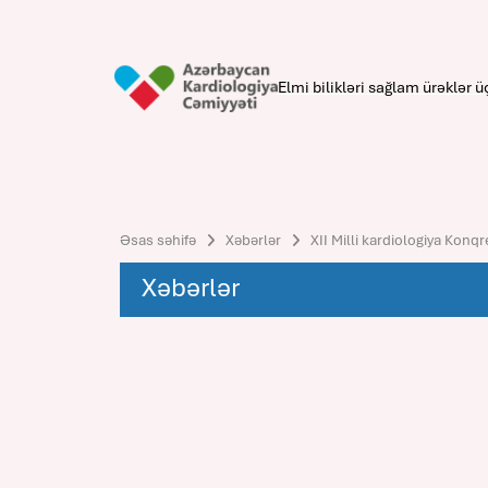
Elmi bilikləri sağlam ürəklər ü
Əsas səhifə
Xəbərlər
XII Milli kardiologiya Konqr
Xəbərlər