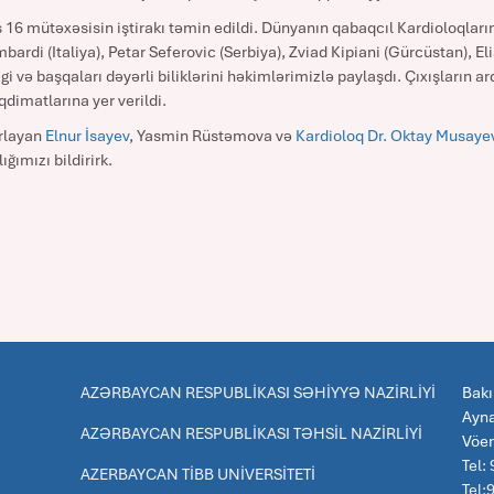
ş 16 mütəxəsisin iştirakı təmin edildi. Dünyanın qabaqcıl Kardioloqlar
rdi (Italiya), Petar Seferovic (Serbiya), Zviad Kipiani (Gürcüstan), E
i və başqaları dəyərli biliklərini həkimlərimizlə paylaşdı. Çıxışların ar
qdimatlarına yer verildi.
rlayan
Elnur İsayev
, Yasmin Rüstəmova və
Kardioloq Dr. Oktay Musaye
ğımızı bildirirk.
AZƏRBAYCAN RESPUBLİKASI SƏHİYYƏ NAZİRLİYİ
Bakı
Ayna
AZƏRBAYCAN RESPUBLİKASI TƏHSİL NAZİRLİYİ
Vöe
Tel:
AZERBAYCAN TİBB UNİVERSİTETİ
Tel