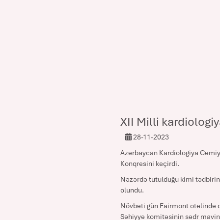
XII Milli kardiolog
28-11-2023
Azərbaycan Kardiologiya Cəmiyyət
Konqresini keçirdi.
Nəzərdə tutulduğu kimi tədbirin
olundu.
Növbəti gün Fairmont otelində qa
Səhiyyə komitəsinin sədr mavini,