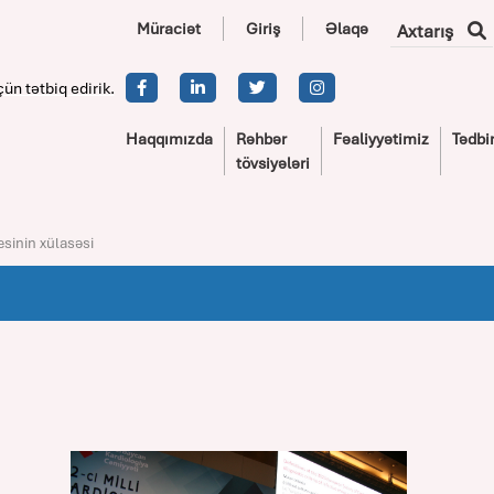
Müraciət
Giriş
Əlaqə
Axtarış
çün tətbiq edirik.
Haqqımızda
Rəhbər
Fəaliyyətimiz
Tədbir
tövsiyələri
esinin xülasəsi