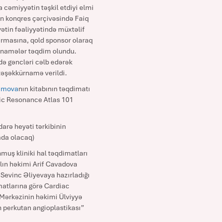
a cəmiyyətin təşkil etdiyi elmi
nin konqres çərçivəsində Faiq
tin fəaliyyətində müxtəlif
irmasına, qold sponsor olaraq
ürnamələr təqdim olundu.
ndə gəncləri cəlb edərək
təşəkkürnamə verildi.
amova
nın kitabının təqdimatı
tic Resonance Atlas 101
arə heyəti tərkibinin
mda olacaq)
muş kliniki hal təqdimatları
alın həkimi Arif Cavadova
Sevinc Əliyevaya hazırladığı
matlarına görə Cardiac
 Mərkəzinin həkimi Ülviyyə
 perkutan angioplastikası”