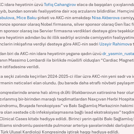
C idarə heyətinin üzvü
Tofiq Cahangirov
eləcə də başqaları çıxışlarınd
yıb, bundan sonrakı fəaliyyətinə dair xoş arzularını bildirdilər. Həmçi
abulova
,
Mice Baku
şirkəti və AKC-nin əməkdaşı
Nisa Akberova
cəmiyyə
ronze sponsor olaraq Nobel firmasına, silver sponsor olaraq Gen İlac f
m sponsor olaraq isə Servier firmasına verdikləri dəstəyə görə təşəkk
rə heyətinin adından bu iki illik sədrliyi ərzində cəmiyyətin fəaliyyəti
nclərin inkişafına verdiyi dəstəyə görə AKC-nin sədri
Uzeyir Rahimov
a 
n biri də AKC-nin idarə heyətinin yeganə qadın üzvü
dr_yasmin_rust
anın Massimo Lombardi ilə birlikdə müəllifi olduqları “Cardiac Magne
 istifadəsinə verildi.
eçki zalında keçirilən 2024-2025-ci illər üzrə AKC-nin yeni sədr və id
rmənin nəticələri elan olundu. (bu barədə daha ətraflı növbəti paylaşı
konqreslərində ənənə halı almış dr.Əli Ələkbərovun xatirəsinə həsr olun
hazırlanmış bir-birindən maraqlı təqdimatlardan Naxçıvan Hərbi Hospit
ı sindromu, Bruqada fenokopiyası” və Bakı Sağlamlıq Mərkəzinin həkimi 
va olan xəstədə cib infeksiyalaşmasına bağlı lead ekstraksiyası” təqdi
inical Cases kitabı hədiyyə edildi. Birinci yerin qalibi Bakı Sağlamlıq
liams sindromlu pasientdə pulmonar arteriya şaxələrindəki darlıqların
ürk Ulusal Kardioloji Konqresində iştirak haqqı hədiyyə edildi.