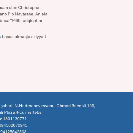
ından olan Christophe
liano Pio Navarese, Anjela
dınca “Milli tədqiqatlar
v
başda olmaqla əziyyəti
 şəhəri, N.Nərimanov rayonu, Əhməd Rəcəbli 156,
lı Plaza 4-cü mərtəbə
n: 1801130771
 994502070945
:994125642863