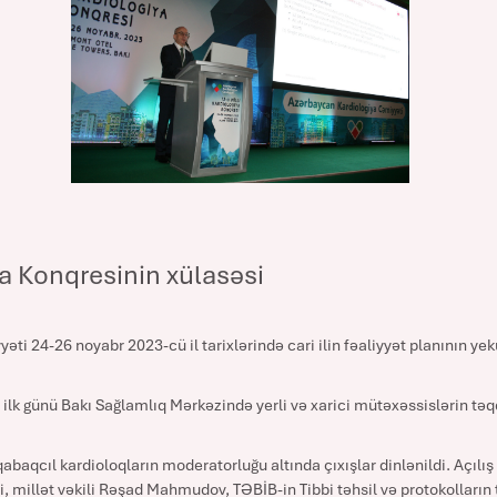
iya Konqresinin xülasəsi
i 24-26 noyabr 2023-cü il tarixlərində cari ilin fəaliyyət planının yeku
 ilk günü Bakı Sağlamlıq Mərkəzində yerli və xarici mütəxəssislərin t
baqcıl kardioloqların moderatorluğu altında çıxışlar dinlənildi. Açılı
 millət vəkili Rəşad Mahmudov, TƏBİB-in Tibbi təhsil və protokolların 