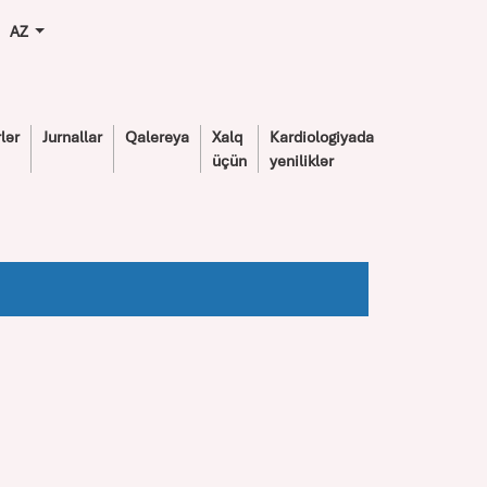
AZ
lər
Jurnallar
Qalereya
Xalq
Kardiologiyada
üçün
yeniliklər