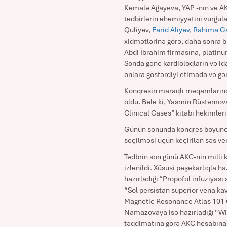
Kəmalə Ağayeva, YAP -nın və AK
tədbirlərin əhəmiyyətini vurğula
Quliyev,
Farid Aliyev
,
Rahima G
xidmətlərinə görə, daha sonra b
Abdi İbrahim firmasına, platinu
Sonda gənc kardioloqların və ida
onlara göstərdiyi etimada və gə
Konqresin maraqlı məqamlarında
oldu. Belə ki, Yasmin Rüstəmov
Clinical Cases” kitabı həkimlərin
Günün sonunda konqres boyunca s
seçilməsi üçün keçirilən səs ve
Tədbrin son günü AKC-nin milli 
izlənildi. Xüsusi peşəkarlıqla 
hazırladığı “Propofol infuziyas
“Sol persistan superior vena ka
Magnetic Resonance Atlas 101 Cl
Namazovaya isə hazırladığı “Wil
təqdimatına görə AKC hesabına T