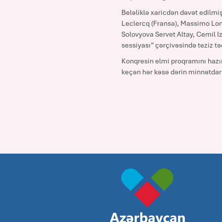
Beləliklə xaricdən dəvət edilmi
Leclercq (Fransa), Massimo Lomba
Solovyova Servet Altay, Cemil Izg
sessiyası” çərçivəsində teziz tə
Konqresin elmi proqramını hazı
keçən hər kəsə dərin minnətdarlı