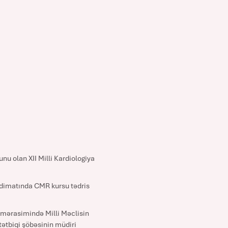
nu olan XII Milli Kardiologiya
əqdimatında CMR kursu tədris
ş mərasimində Milli Məclisin
tətbiqi şöbəsinin müdiri