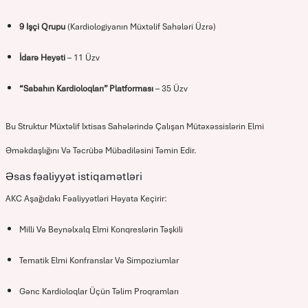
9 Işçi Qrupu
(kardiologiyanın Müxtəlif Sahələri Üzrə)
İdarə Heyəti
– 11 Üzv
“Sabahın Kardioloqları” Platforması
– 35 Üzv
Bu Struktur Müxtəlif Ixtisas Sahələrində Çalışan Mütəxəssislərin Elmi
Əməkdaşlığını Və Təcrübə Mübadiləsini Təmin Edir.
Əsas fəaliyyət istiqamətləri
AKC Aşağıdakı Fəaliyyətləri Həyata Keçirir:
Milli Və Beynəlxalq Elmi Konqreslərin Təşkili
Tematik Elmi Konfranslar Və Simpoziumlar
Gənc Kardioloqlar Üçün Təlim Proqramları