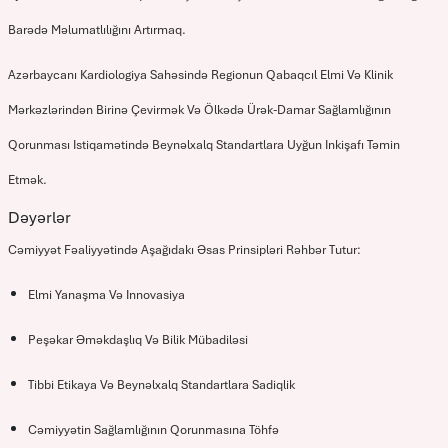
Barədə Məlumatlılığını Artırmaq.
Azərbaycanı Kardiologiya Sahəsində Regionun Qabaqcıl Elmi Və Klinik
Mərkəzlərindən Birinə Çevirmək Və Ölkədə Ürək-Damar Sağlamlığının
Qorunması Istiqamətində Beynəlxalq Standartlara Uyğun Inkişafı Təmin
Etmək.
Dəyərlər
Cəmiyyət Fəaliyyətində Aşağıdakı Əsas Prinsipləri Rəhbər Tutur:
Elmi Yanaşma Və Innovasiya
Peşəkar Əməkdaşlıq Və Bilik Mübadiləsi
Tibbi Etikaya Və Beynəlxalq Standartlara Sadiqlik
Cəmiyyətin Sağlamlığının Qorunmasına Töhfə