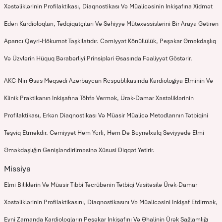
Xəstəliklərinin Profilaktikası, Diaqnostikası Və Müalicəsinin Inkişafına Xidmət
Edən Kardioloqları, Tədqiqatçıları Və Səhiyyə Mütəxəssislərini Bir Araya Gətirən
Aparıcı Qeyri-Hökumət Təşkilatıdır. Cəmiyyət Könüllülük, Peşəkar Əməkdaşlıq
Və Üzvlərin Hüquq Bərabərliyi Prinsipləri Əsasında Fəaliyyət Göstərir.
AKC-Nin Əsas Məqsədi Azərbaycan Respublikasında Kardiologiya Elminin Və
Klinik Praktikanın Inkişafına Töhfə Vermək, Ürək-Damar Xəstəliklərinin
Profilaktikası, Erkən Diaqnostikası Və Müasir Müalicə Metodlarının Tətbiqini
Təşviq Etməkdir. Cəmiyyət Həm Yerli, Həm Də Beynəlxalq Səviyyədə Elmi
Əməkdaşlığın Genişləndirilməsinə Xüsusi Diqqət Yetirir.
Missiya
Elmi Biliklərin Və Müasir Tibbi Təcrübənin Tətbiqi Vasitəsilə Ürək-Damar
Xəstəliklərinin Profilaktikasını, Diaqnostikasını Və Müalicəsini Inkişaf Etdirmək,
Eyni Zamanda Kardioloqların Peşəkar Inkişafını Və Əhalinin Ürək Sağlamlığı