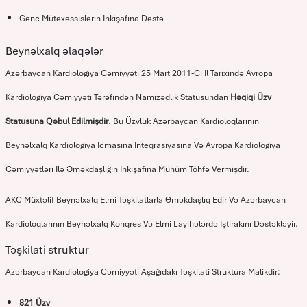
Gənc Mütəxəssislərin Inkişafına Dəstə
Beynəlxalq əlaqələr
Azərbaycan Kardiologiya Cəmiyyəti 25 Mart 2011-Ci Il Tarixində Avropa
Kardiologiya Cəmiyyəti Tərəfindən Namizədlik Statusundan
Həqiqi Üzv
Statusuna Qəbul Edilmişdir
. Bu Üzvlük Azərbaycan Kardioloqlarının
Beynəlxalq Kardiologiya Icmasına Inteqrasiyasına Və Avropa Kardiologiya
Cəmiyyətləri Ilə Əməkdaşlığın Inkişafına Mühüm Töhfə Vermişdir.
AKC Müxtəlif Beynəlxalq Elmi Təşkilatlarla Əməkdaşlıq Edir Və Azərbaycan
Kardioloqlarının Beynəlxalq Konqres Və Elmi Layihələrdə Iştirakını Dəstəkləyir.
Təşkilati struktur
Azərbaycan Kardiologiya Cəmiyyəti Aşağıdakı Təşkilati Struktura Malikdir:
821 Üzv