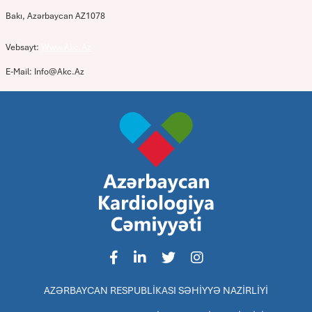
Bakı, Azərbaycan AZ1078
Vebsayt:
Www.akc.az
E-Mail: Info@akc.az
AZƏRBAYCAN RESPUBLİKASI SƏHİYYƏ NAZİRLİYİ