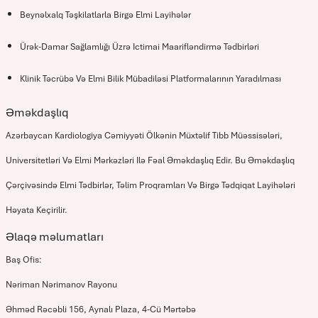
Beynəlxalq Təşkilatlarla Birgə Elmi Layihələr
Ürək-Damar Sağlamlığı Üzrə Ictimai Maarifləndirmə Tədbirləri
Klinik Təcrübə Və Elmi Bilik Mübadiləsi Platformalarının Yaradılması
Əməkdaşlıq
Azərbaycan Kardiologiya Cəmiyyəti Ölkənin Müxtəlif Tibb Müəssisələri,
Universitetləri Və Elmi Mərkəzləri Ilə Fəal Əməkdaşlıq Edir. Bu Əməkdaşlıq
Çərçivəsində Elmi Tədbirlər, Təlim Proqramları Və Birgə Tədqiqat Layihələri
Həyata Keçirilir.
Əlaqə məlumatları
Baş Ofis:
Nəriman Nərimanov Rayonu
Əhməd Rəcəbli 156, Aynalı Plaza, 4-Cü Mərtəbə