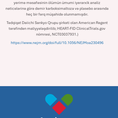
yerimə məsafəsinin ölümün ümumi iyerarxik analiz
nəticələrinə görə dəmir karboksimaltoza və plasebo arasında
heç bir fərq müşahidə olunmamışdır.
Tədqiqat Daiichi Sankyo Qrupu şirkəti olan American Regent
tərəfindən maliyyələşdirilib; HEART-FID ClinicalTrials.gov
nömrəsi, NCT03037931.)
https://www.nejm.org/doi/full/10.1056/NEJMoa230496