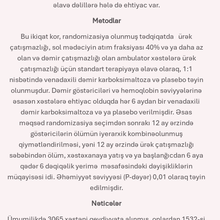
əlavə dəlillərə hələ də ehtiyac var.
Metodlar
Bu ikiqat kor, randomizasiya olunmuş tədqiqatda ürək
çatışmazlığı, sol mədəciyin atım fraksiyası 40% və ya daha az
olan və dəmir çatışmazlığı olan ambulator xəstələrə ürək
çatışmazlığı üçün standart terapiyaya əlavə olaraq, 1:1
nisbətində venadaxili dəmir karboksimaltoza və plasebo təyin
olunmuşdur. Dəmir göstəriciləri və hemoqlobin səviyyələrinə
əsasən xəstələrə ehtiyac olduqda hər 6 aydan bir venadaxili
dəmir karboksimaltoza və ya plasebo verilmişdir. Əsas
məqsəd randomizasiya seçimdən sonrakı 12 ay ərzində
göstəricilərin ölümün iyerarxik kombinəolunmuş
qiymətləndirilməsi, yəni 12 ay ərzində ürək çatışmazlığı
səbəbindən ölüm, xəstəxanaya yatış və ya başlanğıcdan 6 aya
qədər 6 dəqiqəlik yerimə məsafəsindəki dəyişikliklərin
müqayisəsi idi. Əhəmiyyət səviyyəsi (P-dəyər) 0,01 olaraq təyin
edilmişdir.
Nəticələr
Ümumilikdə 3065 xəstəni qeydiyyata alınmış, onlardan 1532-si