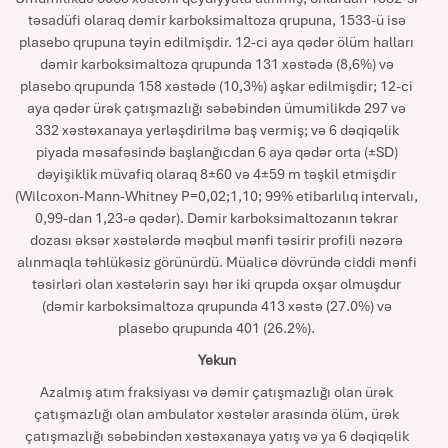
təsadüfi olaraq dəmir karboksimaltoza qrupuna, 1533-ü isə
plasebo qrupuna təyin edilmişdir. 12-ci aya qədər ölüm halları
dəmir karboksimaltoza qrupunda 131 xəstədə (8,6%) və
plasebo qrupunda 158 xəstədə (10,3%) aşkar edilmişdir; 12-ci
aya qədər ürək çatışmazlığı səbəbindən ümumilikdə 297 və
332 xəstəxanaya yerləşdirilmə baş vermiş; və 6 dəqiqəlik
piyada məsafəsində başlanğıcdan 6 aya qədər orta (±SD)
dəyişiklik müvafiq olaraq 8±60 və 4±59 m təşkil etmişdir
(Wilcoxon-Mann-Whitney P=0,02;1,10; 99% etibarlılıq intervalı,
0,99-dan 1,23-ə qədər). Dəmir karboksimaltozanın təkrar
dozası əksər xəstələrdə məqbul mənfi təsirir profili nəzərə
alınmaqla təhlükəsiz görünürdü. Müalicə dövründə ciddi mənfi
təsirləri olan xəstələrin sayı hər iki qrupda oxşar olmuşdur
(dəmir karboksimaltoza qrupunda 413 xəstə (27.0%) və
plasebo qrupunda 401 (26.2%).
Yekun
Azalmış atım fraksiyası və dəmir çatışmazlığı olan ürək
çatışmazlığı olan ambulator xəstələr arasında ölüm, ürək
çatışmazlığı səbəbindən xəstəxanaya yatış və ya 6 dəqiqəlik