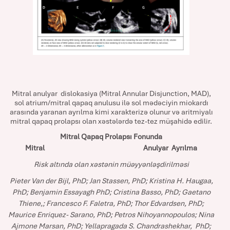
Mitral anulyar dislokasiya (Mitral Annular Disjunction, MAD),
sol atrium/mitral qapaq anulusu ilə sol mədəciyin miokardı
arasında yaranan ayrılma kimi xarakterizə olunur və aritmiyalı
mitral qapaq prolapsı olan xəstələrdə tez-tez müşahidə edilir.
Mitral Qapaq Prolapsı Fonunda
Mitral Anulyar Ayrılma
Risk altında olan xəstənin müəyyənləşdirilməsi
Pieter Van der Bijl, PhD; Jan Stassen, PhD; Kristina H. Haugaa,
PhD; Benjamin Essayagh PhD; Cristina Basso, PhD; Gaetano
Thiene,; Francesco F. Faletra, PhD; Thor Edvardsen, PhD;
Maurice Enriquez- Sarano, PhD; Petros Nihoyannopoulos; Nina
Ajmone Marsan, PhD; Yellapragada S. Chandrashekhar, PhD;