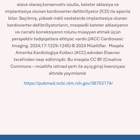
əlavə olaraq konservativ üsulla, kateter ablasiya və
implantasiya olunan kardioverter-defibrillyator (İCD) ilə aparıla
bilər. Seçilmiş, yüksək riskli xəstələrdə implantasiya olunan
kardioverter-defibrillyatorların, məqsədli kateter ablasiyanın
və cərrahi korreksiyanın rolunu müəyyən etmək üçün
perspektiv tədqiqatlara ehtiyac vardır.(JACC Cardiovasc
Imaging. 2024;17:1229–1245) © 2024 Müəlliflər. Məqalə
Amerika Kardiologiya Kolleci (ACC) adından Elsevier
tərəfindən nəşr edilmişdir. Bu məqalə CC BY (Creative
Commons – müəllifə istinad şərti ilə açıq giriş) lisenziyası
altında yayımlanıb
https://pubmed.ncbi.nlm.nih.gov/38703174/