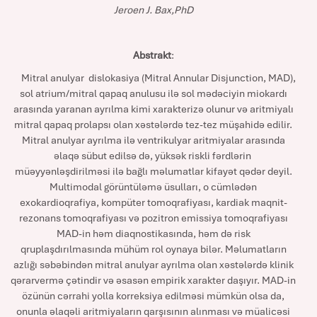
Jeroen J. Bax,PhD
Abstrakt
:
Mitral anulyar dislokasiya (Mitral Annular Disjunction, MAD),
sol atrium/mitral qapaq anulusu ilə sol mədəciyin miokardı
arasında yaranan ayrılma kimi xarakterizə olunur və aritmiyalı
mitral qapaq prolapsı olan xəstələrdə tez-tez müşahidə edilir.
Mitral anulyar ayrılma ilə ventrikulyar aritmiyalar arasında
əlaqə sübut edilsə də, yüksək riskli fərdlərin
müəyyənləşdirilməsi ilə bağlı məlumatlar kifayət qədər deyil.
Multimodal görüntüləmə üsulları, o cümlədən
exokardioqrafiya, kompüter tomoqrafiyası, kardiak maqnit-
rezonans tomoqrafiyası və pozitron emissiya tomoqrafiyası
MAD-in həm diaqnostikasında, həm də risk
qruplaşdırılmasında mühüm rol oynaya bilər. Məlumatların
azlığı səbəbindən mitral anulyar ayrılma olan xəstələrdə klinik
qərarvermə çətindir və əsasən empirik xarakter daşıyır. MAD-in
özünün cərrahi yolla korreksiya edilməsi mümkün olsa da,
onunla əlaqəli aritmiyaların qarşısının alınması və müalicəsi