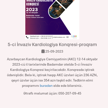
5-ci İnvaziv Kardiologiya Konqresi-proqram
25-09-2023
Azərbaycan Kardiologiya Cəmiyyətinin (AKC) 12-14 oktyabr
2023-cü il tarixlərində Badamdar oteldə 5-ci İnvaziv
Kardiologiya Konqresi keçiriləcəkdir. Konqresdə iştirak
ödənişlidir. Belə ki, iştirak haqqı AKC üzvləri üçün 236 AZN,
qeyri üzvlər üçün isə 354 azn təşkil edir. Tədbirin elmi
proqramını
buradan
əldə edə bilərsiniz.
Ətraflı məlumat üçün: 050-207-09-45