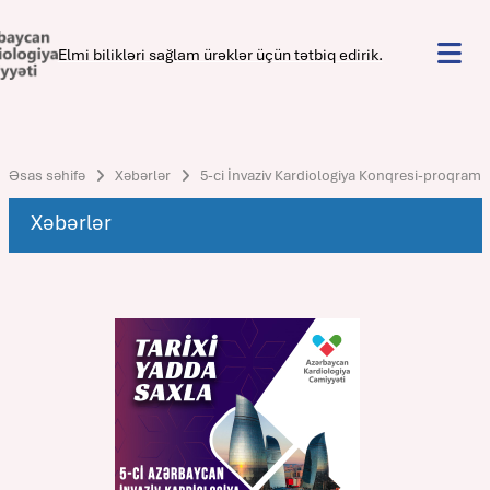
Elmi bilikləri sağlam ürəklər üçün tətbiq edirik.
Əsas səhifə
Xəbərlər
5-ci İnvaziv Kardiologiya Konqresi-proqram
Xəbərlər