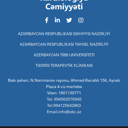
AZƏRBAYCAN RESPUBLİKASI SƏHİYYƏ NAZİRLİYİ
AZƏRBAYCAN RESPUBLİKASI TƏHSİL NAZİRLİYİ
AZERBAYCAN TİBB UNİVERSİTETİ
TƏDRİS TERAPEVTİK KLİNİKASI
Bakı şəhəri, N.Nərimanov rayonu, Əhməd Rəcəbli 156, Aynalı
Plaza 4-cü mərtəbə
Vöen: 1801130771
Tel: 994502070945
Tel:994125642863
Email:info@akc.az