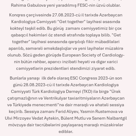
Rahima Gabulova yeni yaradılmış FESC-nin üzvü olublar.
Konqres çərçivəsində 27.08.2023-cü il tarixdə Azərbaycan
Kardiologiya Cəmiyyəti "Get together" layihəsi əsasında
kokteyl təşkil edib. Bu görüş zamanı cəmiyyətimiz bir çox
qabaqcıl həkimləri öz stendi ətrafında toplaya bilib. "Get
together" layihəsi əsnasında qarşılıqlı fikir mübadilələri
aparılıb, səmərəli əməkdaşlıqlar və yeni layihələr müzakirə
olunub. Sözü gedən görüşdə European Society of Cardiology-
nin bütün rəhbər, aparıcı inzibati heyəti və digər xarici
cəmiyyətlərin prezidentləri stendimizi ziyarət edib.
Bunlarla yanaşı ilk dəfə olaraq ESC Congress 2023-ün son
günü 28.08.2023-cü il tarixdə Azərbaycan Kardiologiya
Cəmiyyəti Türk Kardiologiya Dərnəyi (TKD) ilə birgə "Ürək
çatışmazlığının və Ventrikulyar taxiaritmiyaların Azərbaycan
və Türkiyədə menecmenti"nə dair maraqlı və əhatəli sessiya
keçirib. Sessiya zamanı Fərid Aliyev, Yasmin Rustəmova və
Ulvi Mirzoyev Vedat Aytekin, Bülent Mutlu və Sanem Nalbantgil
mövzuya dair təcrübələrini paylaşaraq maraqlı müzakirələr
ediblər.