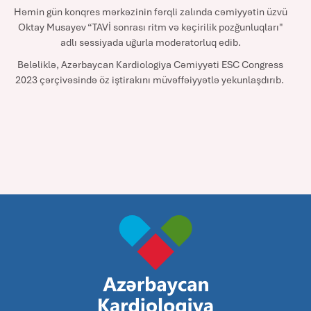
Həmin gün konqres mərkəzinin fərqli zalında cəmiyyətin üzvü
Oktay Musayev “TAVİ sonrası ritm və keçirilik pozğunluqları"
adlı sessiyada uğurla moderatorluq edib.
Beləliklə, Azərbaycan Kardiologiya Cəmiyyəti ESC Congress
2023 çərçivəsində öz iştirakını müvəffəiyyətlə yekunlaşdırıb.