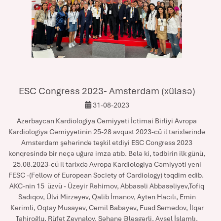
ESC Congress 2023- Amsterdam (xülasə)
31-08-2023
Azərbaycan Kardiologiya Cəmiyyəti İctimai Birliyi Avropa
Kardiologiya Cəmiyyətinin 25-28 avqust 2023-cü il tarixlərində
Amsterdam şəhərində təşkil etdiyi ESC Congress 2023
konqresində bir neçə uğura imza atıb. Belə ki, tədbirin ilk günü,
25.08.2023-cü il tarixdə Avropa Kardiologiya Cəmiyyəti yeni
FESC -(Fellow of European Society of Cardiology) təqdim edib.
AKC-nin 15 üzvü - Üzeyir Rəhimov, Abbasəli Abbasəliyev,Tofiq
Sadıqov, Ülvi Mirzəyev, Qalib İmanov, Aytən Hacılı, Emin
Kərimli, Oqtay Musayev, Cəmil Babayev, Fuad Səmədov, İlqar
Tahiroğlu, Rüfət Zeynalov, Şəhanə Ələsgərli, Aysel İslamlı,