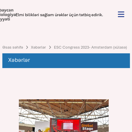
Elmi bilikləri sağlam ürəklər üçün tətbiq edirik.
Əsas səhifə
Xəbərlər
ESC Congress 2023- Amsterdam (xülasə)
Xəbərlər