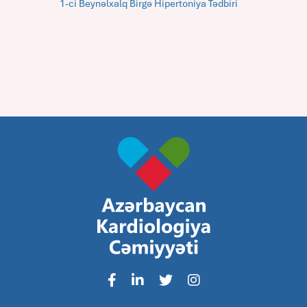
1-ci Beynəlxalq Birgə Hipertoniya Tədbiri