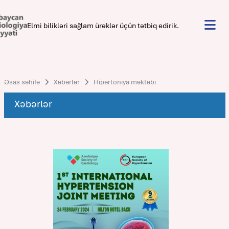
Elmi bilikləri sağlam ürəklər üçün tətbiq edirik.
Əsas səhifə
Xəbərlər
Hipertoniya məktəbi
Xəbərlər