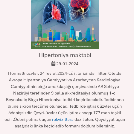
Hipertoniya məktəbi
29-01-2024
Hörmətli üzvlər, 24 fevral 2024-cü il tarixində Hilton Oteldə
Avropa Hipertoniya Cəmiyyəti və Azərbaycan Kardiologiya
Cəmiyyətinin birgə əməkdaşlığı çərçivəsində AR Səhiyyə
Nazirliyi tərəfindən 9 balla akkreditasiya olunmuş 1-ci
Beynəlxalq Birgə Hipertoniya tədbiri keçiriləcəkdir. Tədbir ana
dilinə sixron tərcümə olunacaq. Tədbirdə iştirak üzvlər üçün
ödənişsizdir. Qeyri-üzvlər üçün iştirak haqqı 177 man təşkil
edir .Ödəniş etmək üçün
rekvizitlərə
daxil olun. Qeydiyyat üçün
aşağıdakı linkə keçid edib formanı doldura bilərsiniz.