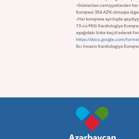
-Göstərilən cəmiyyətlərdən hər 
Konqresi 354 AZN olmaqla digər 
-Hər konqresə ayrılıqda qeydi
13-cü Milli Kardiologiya Konqre
aşağıdakı linkə keçid edərək for
https://docs.google.com/form
6cı İnvaziv Kardiologiya Konqre