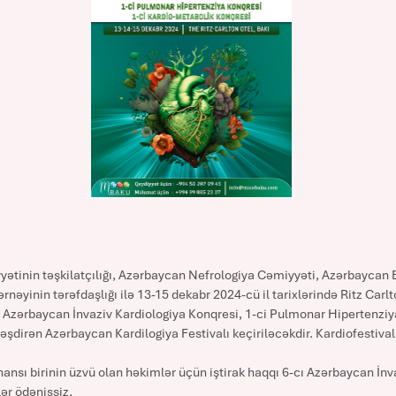
ətinin təşkilatçılığı, Azərbaycan Nefrologiya Cəmiyyəti, Azərbaycan 
rnəyinin tərəfdaşlığı ilə 13-15 dekabr 2024-cü il tarixlərində Ritz Carl
cı Azərbaycan İnvaziv Kardiologiya Konqresi, 1-ci Pulmonar Hipertenziy
şdirən Azərbaycan Kardilogiya Festivalı keçiriləcəkdir. Kardiofestival
hansı birinin üzvü olan həkimlər üçün iştirak haqqı 6-cı Azərbaycan İnv
ər ödənişsiz,