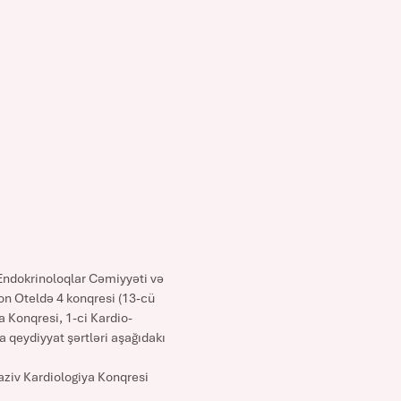
Endokrinoloqlar Cəmiyyəti və
ton Oteldə 4 konqresi (13-cü
a Konqresi, 1-ci Kardio-
a qeydiyyat şərtləri aşağıdakı
aziv Kardiologiya Konqresi