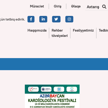
Müraciət
Giriş
Əlaqə
Axtarış
çün tətbiq edirik.
Haqqımızda
Rəhbər
Fəaliyyətimiz
Tədbir
tövsiyələri