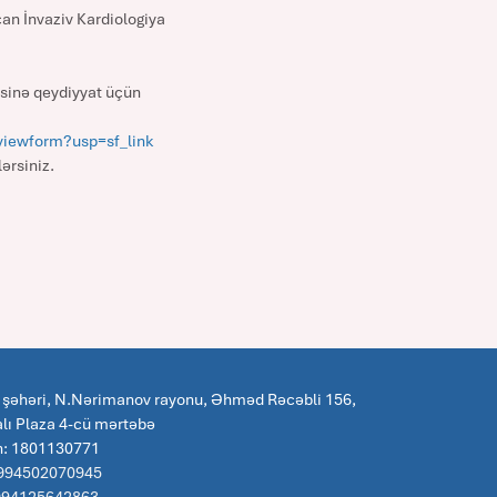
can İnvaziv Kardiologiya
esinə qeydiyyat üçün
viewform?usp=sf_link
ərsiniz.
 şəhəri, N.Nərimanov rayonu, Əhməd Rəcəbli 156,
lı Plaza 4-cü mərtəbə
n: 1801130771
 994502070945