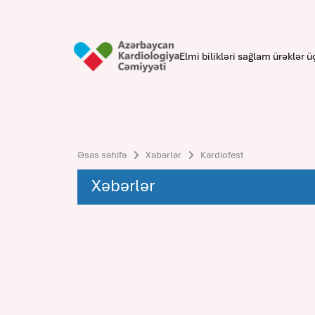
Elmi bilikləri sağlam ürəklər ü
Əsas səhifə
Xəbərlər
Kardiofest
Xəbərlər