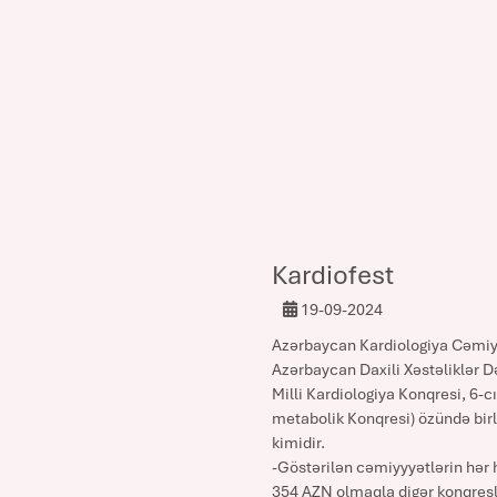
Kardiofest
19-09-2024
Azərbaycan Kardiologiya Cəmiyy
Azərbaycan Daxili Xəstəliklər Də
Milli Kardiologiya Konqresi, 6-
metabolik Konqresi) özündə birlə
kimidir.
-Göstərilən cəmiyyyətlərin hər 
354 AZN olmaqla digər konqresl