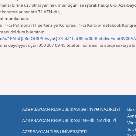
hansı birinə üzv olmayan həkimlər üçün isə iştirak haqqı 6-cı Azərbay
konqreslər hər biri 71 AZN-dir,
yyat mümkündür.
si, 1-ci Pulmonar Hipertenziya Konqresi, 1-ci Kardio-metabolik Konqr
manı doldura bilərsiniz.
s/d/e/1FAIpQLSdjOfSfPhfwyuQ07lciZ1LaU6lIer05iBIebdveFajnf8VX0A/
sinə qeydiyyat üçün 050 207 09 45 telefon nömrəsi ilə əlaqə saxlaya bil
AZƏRBAYCAN RESPUBLİKASI SƏHİYYƏ NAZİRLİYİ
Bakı
Ayna
AZƏRBAYCAN RESPUBLİKASI TƏHSİL NAZİRLİYİ
Vöe
Tel:
AZERBAYCAN TİBB UNİVERSİTETİ