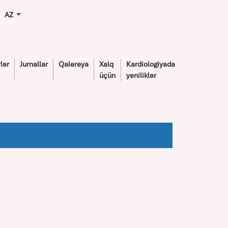
AZ
lər
Jurnallar
Qalereya
Xalq
Kardiologiyada
üçün
yeniliklər