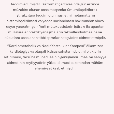
təqdim edilmişdir. Bu format çərçivəsində gün ərzində
müzakirə olunan əsas məqamlar ümumiləşdirilərək
iştirakçılara təqdim olunmuş, elmi məlumatların
sistemləşdirilməsi və yadda saxlanılması baxımından əlavə
dəyər yaradılmışdır. Yerli mütəxəssislərin iştirakı ilə aparılan
müzakirələr praktik yanaşmaların təkmilləşdirilməsinə və
sübutlara əsaslanan tibbi qərarların təşviqinə xidmət etmişdir.
“Kardiometabolik və Nadir Xəstəliklər Konqresi” ölkəmizdə
kardiologiya və əlaqəli ixtisas sahələrində elmi biliklərin
artırılması, təcrübə mübadiləsinin genişləndirilməsi və səhiyyə
xidmətinin keyfiyyətinin yüksəldilməsi baxımından mühüm
əhəmiyyət kəsb etmişdir.