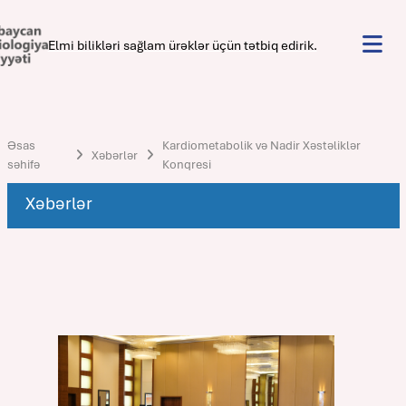
Elmi bilikləri sağlam ürəklər üçün tətbiq edirik.
Əsas
Kardiometabolik və Nadir Xəstəliklər
Xəbərlər
səhifə
Konqresi
Xəbərlər