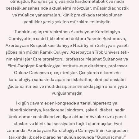
olmuşdur. Konqres çərçivəsində kardiometabolik və nadir
xəstəliklər sahəsində aktual elmi mövzular, müasir diaqnostik
və müalicə yanaşmaları, klinik praktikada tətbiq olunan
yeniliklər geniş şəkildə müzakirə edilmişdir.
Tədbirin açılış mərasimində Azərbaycan Kardiologiya
Cəmiyyətinin sədri tibb elmləri doktoru Yasmin Rüstəmova,
Azərbaycan Respublikası Səhiyyə Nazirliyinin Səhiyyə siyasəti
şöbəsinin müdiri Ramik Quliyev, Azərbaycan Tibb Universiteti-
nin elmi işlər üzrə prorektoru, professor Məlahət Sultanova və
Elmi-Tədqiqat Kardiologiya İnstitutu-nun direktoru, professor
Gülnaz Dadaşova çıxış etmişlər. Çıxışlarda ölkəmizdə
kardiologiya sahəsində aparılan islahatlar, elmi potensialın
gücləndirilməsi və multidissiplinar əməkdaşlığın əhəmiyyəti
vurğulanmışdır.
İki gün davam edən konqresdə arterial hipertenziya,
hiperlipidemiya, kardiorenal sindrom, şəkərli diabet, nadir
ürək-damar xəstəlikləri və digər aktual mövzular üzrə panel
iclasları və klinik hal sessiyaları təşkil olunmuşdur. Eyni
zamanda, Azərbaycan Kardiologiya Cəmiyyətinin konqresləri
tarixində ilk dəfə olaraq hər günün sonunda “Günün icmalı”