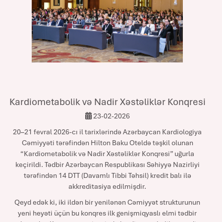
Kardiometabolik və Nadir Xəstəliklər Konqresi
23-02-2026
20–21 fevral 2026-cı il tarixlərində Azərbaycan Kardiologiya
Cəmiyyəti tərəfindən Hilton Baku Oteldə təşkil olunan
“Kardiometabolik və Nadir Xəstəliklər Konqresi” uğurla
keçirildi. Tədbir Azərbaycan Respublikası Səhiyyə Nazirliyi
tərəfindən 14 DTT (Davamlı Tibbi Təhsil) kredit balı ilə
akkreditasiya edilmişdir.
Qeyd edək ki, iki ildən bir yenilənən Cəmiyyət strukturunun
yeni heyəti üçün bu konqres ilk genişmiqyaslı elmi tədbir