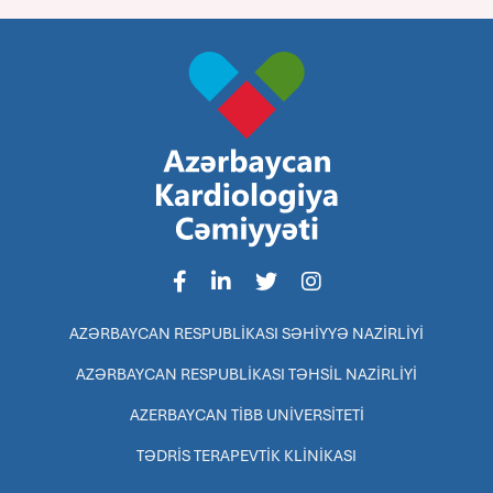
AZƏRBAYCAN RESPUBLİKASI SƏHİYYƏ NAZİRLİYİ
AZƏRBAYCAN RESPUBLİKASI TƏHSİL NAZİRLİYİ
AZERBAYCAN TİBB UNİVERSİTETİ
TƏDRİS TERAPEVTİK KLİNİKASI