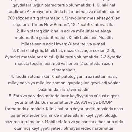
qaydalara uyğun olaraq tərtib olunmalıdır. 1. Kliniki hal
təqdimatı Azərbaycan dilində hazırlanmalı və mətnin həcmi
700 sözdən artıq olmamalıdır. Simvolların məsləhət görülən
ölçüləri: “Times New Roman”, 12, 1 sətrlik interval ilə.
2. İlkin olaraq klinik halın adı və müəlliflər və əlaqə
məlumatları göstərilməlidir. Klinik halın adı: Müəllif:
Müəssisənin adı: Ünvan: Əlaqə: tel və e-mail.
3. Klinik hal giriş, klinik hal, müzakirə, açar sözlər (2-3),
öyrədici məsələlər ardıcıllığı ilə tərtib olunmalıdır. 2-3 öyrədici
məsələ təqdim edilməli və hər biri 2 cümlədən uzun
olmamalıdır.
4. Təqdim olunan klinik hal patologiyanın az rastlanması,
müayinə və ya müalicə zamanı qarşılaşılan qeyri-adi yönlər
baxımından fərqlənməlidir.
5. Foto və ya video materialların keyfiyyətinə xüsusi diqqət
yetirilməlidir. Bu materiallar JPEG, AVI və ya DICOM
formatında olmalıdır. Klinik halların dəyərləndirilməsində əsas
parametrlərdən birinin də materialların keyfiyyəti olduğu
nəzərdə tutulmalıdır. Mobil telefon və ya bənzər cihazlarla əldə
olunmuş keyfiyyəti yetərli olmayan video materiallar