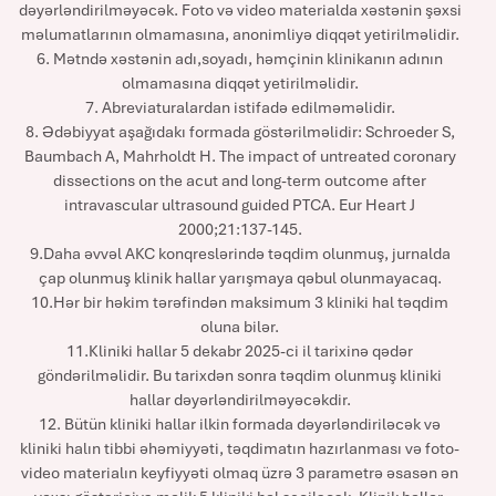
dəyərləndirilməyəcək. Foto və video materialda xəstənin şəxsi
məlumatlarının olmamasına, anonimliyə diqqət yetirilməlidir.
6. Mətndə xəstənin adı,soyadı, həmçinin klinikanın adının
olmamasına diqqət yetirilməlidir.
7. Abreviaturalardan istifadə edilməməlidir.
8. Ədəbiyyat aşağıdakı formada göstərilməlidir: Schroeder S,
Baumbach A, Mahrholdt H. The impact of untreated coronary
dissections on the acut and long-term outcome after
intravascular ultrasound guided PTCA. Eur Heart J
2000;21:137-145.
9.Daha əvvəl AKC konqreslərində təqdim olunmuş, jurnalda
çap olunmuş klinik hallar yarışmaya qəbul olunmayacaq.
10.Hər bir həkim tərəfindən maksimum 3 kliniki hal təqdim
oluna bilər.
11.Kliniki hallar 5 dekabr 2025-ci il tarixinə qədər
göndərilməlidir. Bu tarixdən sonra təqdim olunmuş kliniki
hallar dəyərləndirilməyəcəkdir.
12. Bütün kliniki hallar ilkin formada dəyərləndiriləcək və
kliniki halın tibbi əhəmiyyəti, təqdimatın hazırlanması və foto-
video materialın keyfiyyəti olmaq üzrə 3 parametrə əsasən ən