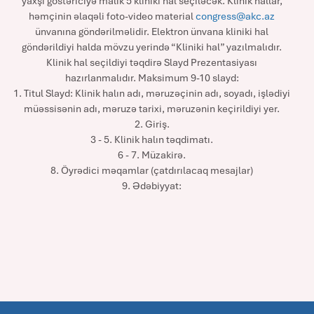
yaxşı göstəriciyə malik 5 kliniki hal seçiləcək. Klinik hallar,
həmçinin əlaqəli foto-video material
congress@akc.az
ünvanına göndərilməlidir. Elektron ünvana kliniki hal
göndərildiyi halda mövzu yerində “Kliniki hal” yazılmalıdır.
Klinik hal seçildiyi təqdirə Slayd Prezentasiyası
hazırlanmalıdır. Maksimum 9-10 slayd:
1. Titul Slayd: Klinik halın adı, məruzəçinin adı, soyadı, işlədiyi
müəssisənin adı, məruzə tarixi, məruzənin keçirildiyi yer.
2. Giriş.
3 - 5. Klinik halın təqdimatı.
6 - 7. Müzakirə.
8. Öyrədici məqamlar (çatdırılacaq mesajlar)
9. Ədəbiyyat: