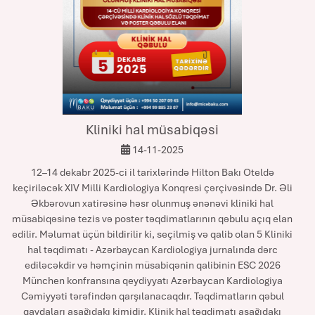
Kliniki hal müsabiqəsi
14-11-2025
12–14 dekabr 2025-ci il tarixlərində Hilton Bakı Oteldə
keçiriləcək XIV Milli Kardiologiya Konqresi çərçivəsində Dr. Əli
Əkbərovun xatirəsinə həsr olunmuş ənənəvi kliniki hal
müsabiqəsinə tezis və poster təqdimatlarının qəbulu açıq elan
edilir. Məlumat üçün bildirilir ki, seçilmiş və qalib olan 5 Kliniki
hal təqdimatı - Azərbaycan Kardiologiya jurnalında dərc
ediləcəkdir və həmçinin müsabiqənin qalibinin ESC 2026
München konfransına qeydiyyatı Azərbaycan Kardiologiya
Cəmiyyəti tərəfindən qarşılanacaqdır. Təqdimatların qəbul
qaydaları aşağıdakı kimidir. Klinik hal təqdimatı aşağıdakı