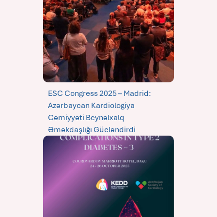
ESC Congress 2025 – Madrid:
Azərbaycan Kardiologiya
Cəmiyyəti Beynəlxalq
Əməkdaşlığı Gücləndirdi
08-09-2025