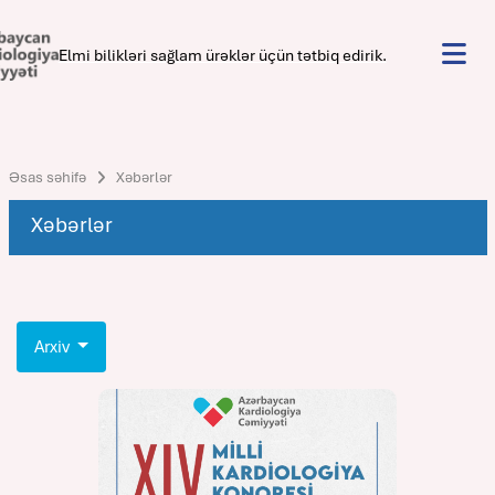
Elmi bilikləri sağlam ürəklər üçün tətbiq edirik.
Əsas səhifə
Xəbərlər
Xəbərlər
Arxiv