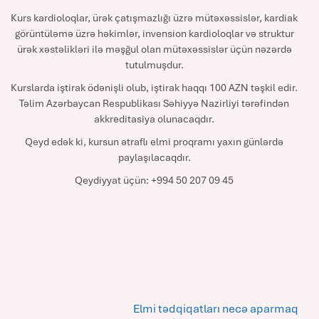
Kurs kardioloqlar, ürək çatışmazlığı üzrə mütəxəssislər, kardiak
görüntüləmə üzrə həkimlər, invension kardioloqlar və struktur
ürək xəstəlikləri ilə məşğul olan mütəxəssislər üçün nəzərdə
tutulmuşdur.
Kurslarda iştirak ödənişli olub, iştirak haqqı 100 AZN təşkil edir.
Təlim Azərbaycan Respublikası Səhiyyə Nazirliyi tərəfindən
akkreditasiya olunacaqdır.
Qeyd edək ki, kursun ətraflı elmi proqramı yaxın günlərdə
paylaşılacaqdır.
Qeydiyyat üçün: +994 50 207 09 45
Elmi tədqiqatları necə aparmaq