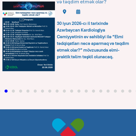
və təqdim etmək olar?
30 iyun 2026-cı il tarixində
Azərbaycan Kardiologiya
Cəmiyyətinin ev sahibliyi ilə
“Elmi
tədqiqatları necə aparmaq və təqdim
etmək olar?”
mövzusunda elmi-
praktik təlim təşkil olunacaq.