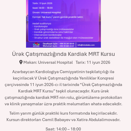
Ürək Çatışmazlığında Kardiak MRT Kursu
Məkan: Universal Hospital
Tarix: 11 iyun 2026
Azərbaycan Kardiologiya Cəmiyyətinin təşkilatçılığı ilə
keçiriləcək V Ürək Çatışmazlığında Yeniliklər Konqresi
çərçivəsində 11 iyun 2026-cı il tarixində “Ürək Çatışmazlığında
Kardiak MRT Kursu” təşkil olunacaqdır. Kurs ürək
çatışmazlığında kardiak MRT-nin rolu, görüntüləmə protokolları
və klinik yanaşmalar üzrə praktik məlumatları əhatə edəcəkdir.
Təlim yarım günlük praktiki kurs formatında keçiriləcəkdir.
Kursun direktorları Cəmil Babayev və Xatirə Abdulalimovadır.
Saat: 14:00 – 18:00