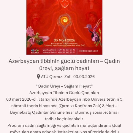
Azərbaycan tibbinin güclü qadınları – Qadın
ürəyi, sağlam həyat
ATU Qırmızı Zal
03.03.2026
“Qadın Ürəyi – Sağlam Həyat”
Azərbaycan Tibbinin Güclü Qadınları
03 mart 2026-cı il tarixində Azərbaycan Tibb Universitetinin 5
nömrəli tədris binasında (Qırmızı Konfrans Zalı) 8 Mart –
Beynəlxalq Qadınlar Gününə həsr olunmuş sosial-ictimai
tədbir keçiriləcəkdir.
Proqram qadın sağlamlığı və qadınları maraqlandıran aktual
mövzuları əhatə edəcək, iştirakçıları xoş sürprizlərlə dolu