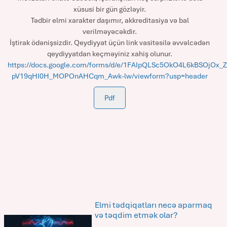
xüsusi bir gün gözləyir.
Tədbir elmi xarakter daşımır, akkreditasiya və bal
verilməyəcəkdir.
İştirak ödənişsizdir. Qeydiyyat üçün link vasitəsilə əvvəlcədən
qeydiyyatdan keçməyiniz xahiş olunur.
https://docs.google.com/forms/d/e/1FAIpQLSc5OkO4L6kBSOjOx_Z
pV19qHI0H_MOPOnAHCqm_Awk-lw/viewform?usp=header
Pdf
Elmi tədqiqatları necə aparmaq
və təqdim etmək olar?