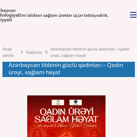
Elmi bilikləri sağlam ürəklər üçün tətbiq edirik.
Əsas
Azərbaycan tibbinin güclü qadınları – Qadın
Tədbirlər
səhifə
ürəyi, sağlam həyat
Azərbaycan tibbinin güclü qadınları – Qadın
ürəyi, sağlam həyat